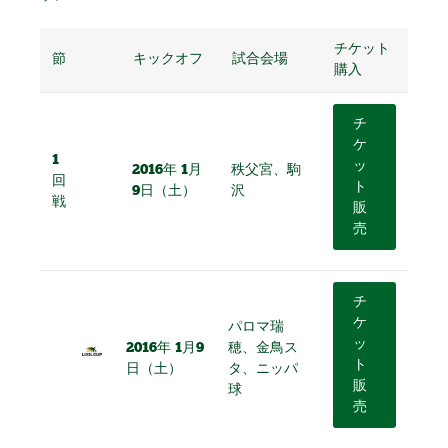
チケット
節
キックオフ
試合会場
購入
チ
ケ
1
ッ
2016年 1月
秩父宮、駒
回
ト
9日（土）
沢
戦
販
売
チ
ケ
パロマ瑞
ッ
2016年 1月9
穂、金鳥ス
ト
日（土）
タ、ニッパ
販
球
売