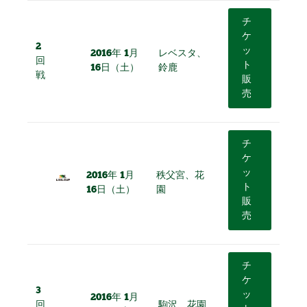
チ
ケ
2
ッ
2016年 1月
レベスタ、
回
ト
16日（土）
鈴鹿
戦
販
売
チ
ケ
ッ
2016年 1月
秩父宮、花
ト
16日（土）
園
販
売
チ
ケ
3
ッ
2016年 1月
回
駒沢、花園