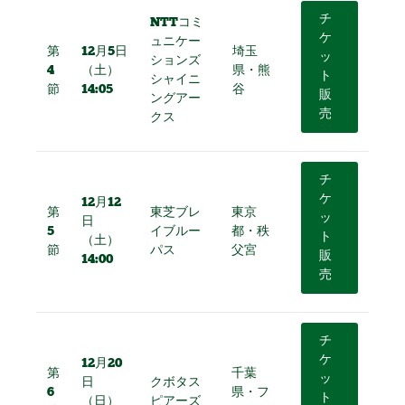
チ
NTTコミ
ケ
ュニケー
第
12月5日
埼玉
ッ
ションズ
4
（土）
県・熊
ト
シャイニ
節
14:05
谷
販
ングアー
売
クス
チ
ケ
12月12
第
東芝ブレ
東京
ッ
日
5
イブルー
都・秩
ト
（土）
節
パス
父宮
販
14:00
売
チ
ケ
12月20
第
千葉
ッ
日
クボタス
6
県・フ
ト
（日）
ピアーズ