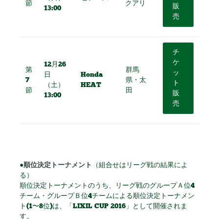
節
クアリ
販
13:00
売
チ
ケ
12月26
第
群馬
ッ
日
Honda
7
県・太
ト
（土）
HEAT
節
田
販
13:00
売
順位決定トーナメント
●
（組合せはリーグ戦の結果によ
る）
順位決定トーナメントのうち、リーグ戦のグループＡ位4
チーム・グループＢ位4チームによる順位決定トーナメン
ト(1〜8位)は、「LIXIL CUP 2016」として開催されま
す。