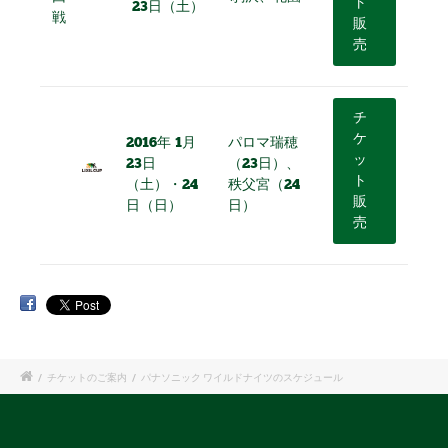
ト
23日（土）
戦
販
売
チ
ケ
2016年 1月
パロマ瑞穂
ッ
23日
（23日）、
ト
（土）・24
秩父宮（24
販
日（日）
日）
売
/
チケットのご案内
/
パナソニック ワイルドナイツのスケジュール