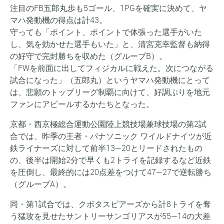
注目のFB五郎丸歩も5ゴール、1PGを確実に決めて、ヤ
マハ発動機の得点は計43。
守っても「ポイント、ポイントで体張った選手がいた
し、気を効かせた選手もいた」と、清宮克幸監督も納得
の好守で完封勝ちを収めた（グループB）。
「FWを前面に出してフィジカルに戦えた。次につながる
試合になった」（五郎丸）というヤマハ発動機にとって
は、悲願のトップリーグ制覇に向けて、好調ぶりを地元
ファンにアピールするかたちとなった。
京都・西京極総合運動公園陸上競技場兼球技場の第2試
合では、昨季の王者・パナソニック ワイルドナイツが近
鉄ライナーズに対して前半13—20とリードされたもの
の、後半は開始2分で早くも2トライを記録するなど近鉄
を圧倒し、最終的には20点差をつけて47—27で逆転勝ち
（グループA）。
同・第1試合では、クボタスピアーズから計8トライを奪
う猛攻を見せたサントリーサンゴリアスが55—14の大差