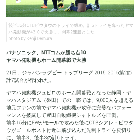
後半36分CTBピウタウのトライで締め。計6トライを奪ったヤマ
ハ発動機が43-0で快勝し、開幕2連勝とした
photo by Kenji Demura
パナソニック、NTTコムが勝ち点10
ヤマハ発動機もホーム開幕戦で大勝
21日、ジャパンラグビー トップリーグ 2015-2016第2節
計7試合が行われた。
ヤマハ発動機ジュビロのホーム開幕戦となった静岡・ヤ
マハスタジアム（磐田）での一戦では、9,000人を超える
地元ファンの前でヤマハ発動機が攻守に完璧なパフォー
マンスを披露して豊田自動織機シャトルズを圧倒。
前半15分にFWがモールで攻めた後にCTBシアレ・ピウタ
ウがゴールポスト付近に飛び込んだ先制トライを皮切り
に、前半3、後半3の計6トライ。