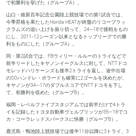
で初勝利を挙げた（グループA）。
山口・維新百年記念公園陸上競技場での第1試合では、
今季昇格を果たしたHonda HEATが終盤のリコーブラッ
クラムズの追い上げを振り切って、24—18で接戦をもの
にし、2011-12シーズン以来となるトップリーグでの勝
利をものにした（グループA）。
同・第2試合では、FBウィリー・ルルーのトライなどで
前半リードしたキヤノンイーグルスに対して、NTTドコ
モレッドハリケーンズも後半2トライを返し、途中出場
のSOハンドレ・ポラードも確実に2ゴールを決めたが、
キヤノンが34—17のダブルスコアでNTTドコモを下し
て、初勝利を収めた（グループB）。
福岡・レベルファイブスタジアムでは前半だけで4トラ
イを記録したトヨタ自動車ヴェルブリッツが35—18でコ
カ・コーラレッドスパークスに快勝（グループB）。
鹿児島・鴨池陸上競技場では後半11分以降に3トライ、3