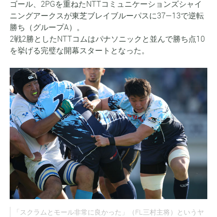
ゴール、2PGを重ねたNTTコミュニケーションズシャイ
ニングアークスが東芝ブレイブルーパスに37—13で逆転
勝ち（グループA）。
2戦2勝としたNTTコムはパナソニックと並んで勝ち点10
を挙げる完璧な開幕スタートとなった。
「スクラムとモール非常に良かった」（FL三村主将）というヤ