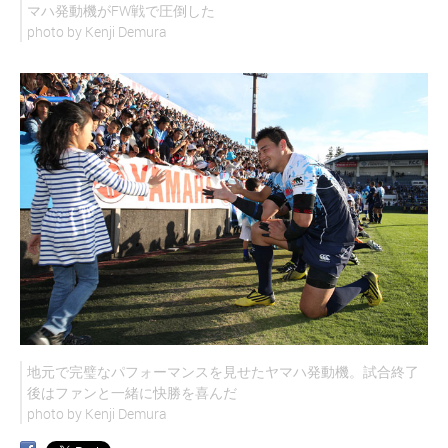
マハ発動機がFW戦で圧倒した
photo by Kenji Demura
地元で完璧なパフォーマンスを見せたヤマハ発動機。試合終了
後はファンと一緒に快勝を喜んだ
photo by Kenji Demura